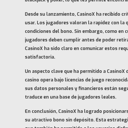
Desde su lanzamiento, CasinoX ha recibido crít
usar. Los jugadores valoran la rapidez con la 
condiciones del bono. Sin embargo, como en c
jugadores deben cumplir antes de poder retira
CasinoX ha sido claro en comunicar estos requ
satisfactoria.
Un aspecto clave que ha permitido a CasinoX d
casino opera bajo licencias de juego reconoci
sus datos personales y financieros están segu
traduce en una base de jugadores leales.
En conclusión, CasinoX ha logrado posicionars
su atractivo bono sin depósito. Esta estrategi