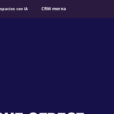
CRM morna
spacios con IA