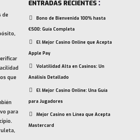
ENTRADAS RECIENTES
s de
Bono de Bienvenida 100% hasta
€500: Guía Completa
pósito,
El Mejor Casino Online que Acepta
Apple Pay
erificar
Volatilidad Alta en Casinos: Un
acilidad
los que
Análisis Detallado
El Mejor Casino Online: Una Guía
para Jugadores
mbién
ivo para
Mejor Casino en Línea que Acepta
ipio.
Mastercard
uleta,