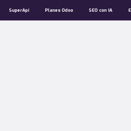
SuperApi
Planes Odoo
SEO con IA
E
BLOG